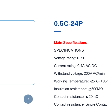
0.5C-24P
Main Specifications
SPECIFICATIONS
Voltage rating: 6~50
Current rating: 0.4A,AC,DC
Withstand voltage: 200V AC/min
Working Temperature
: -25℃~+8
Insulation resistance: ≧500MΩ
Contact resistance: ≦20mΩ
Contact resistance: Single Contac