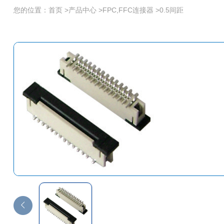
您的位置：
首页
>
产品中心
>
FPC,FFC连接器
>
0.5间距